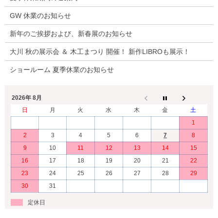
GW 休業のお知らせ
新年のご挨拶および、新春展のお知らせ
大川 秋の展示会 ＆ 木工まつり 開催！ 新作LIBROも展示！
ショールーム 夏季休業のお知らせ
2026年 8月
日
月
火
水
木
金
土
1
2
3
4
5
6
7
8
9
10
11
12
13
14
15
16
17
18
19
20
21
22
23
24
25
26
27
28
29
30
31
定休日