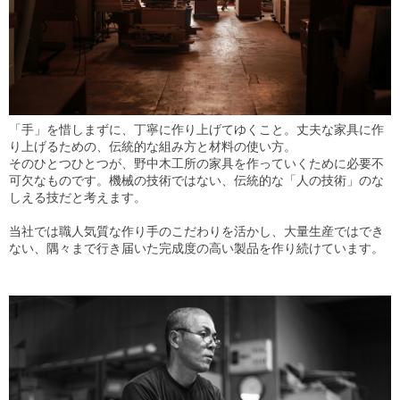
「手」を惜しまずに、丁寧に作り上げてゆくこと。丈夫な家具に作
り上げるための、伝統的な組み方と材料の使い方。
そのひとつひとつが、野中木工所の家具を作っていくために必要不
可欠なものです。機械の技術ではない、伝統的な「人の技術」のな
しえる技だと考えます。
当社では職人気質な作り手のこだわりを活かし、大量生産ではでき
ない、隅々まで行き届いた完成度の高い製品を作り続けています。