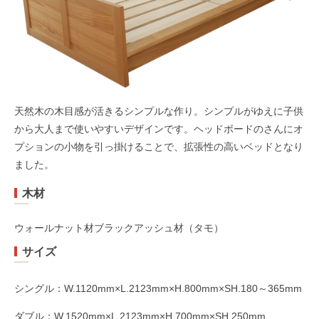
天然木の木目感が活きるシンプルな作り。シンプルがゆえに子供
から大人まで使いやすいデザインです。ヘッドボードのさんにオ
プションの小物を引っ掛けることで、拡張性の高いベッドとなり
ました。
木材
ウォールナット材ブラックアッシュ材（タモ）
サイズ
シングル：W.1120mm×L.2123mm×H.800mm×SH.180～365mm
ダブル：W.1520mm×L.2123mm×H.700mm×SH.250mm